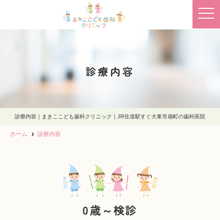
t
o
g
g
l
e
n
a
診療内容
v
i
g
a
t
i
o
診療内容｜まきここども歯科クリニック｜JR住道駅すぐ大東市扇町の歯科医院
n
ホーム
診療内容
0歳～検診