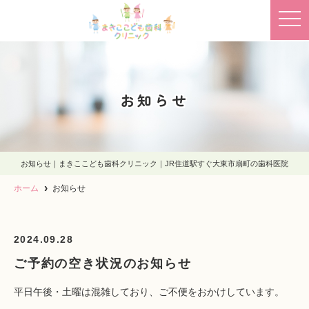
t
o
g
g
l
e
n
a
お知らせ
v
i
g
a
t
i
o
お知らせ｜まきここども歯科クリニック｜JR住道駅すぐ大東市扇町の歯科医院
n
ホーム
お知らせ
2024.09.28
ご予約の空き状況のお知らせ
平日午後・土曜は混雑しており、ご不便をおかけしています。